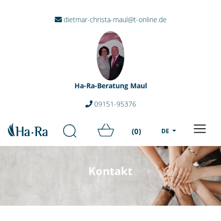
dietmar-christa-maul@t-online.de
Ha-Ra-Beratung Maul
09151-95376
(0)
DE
Kontakt